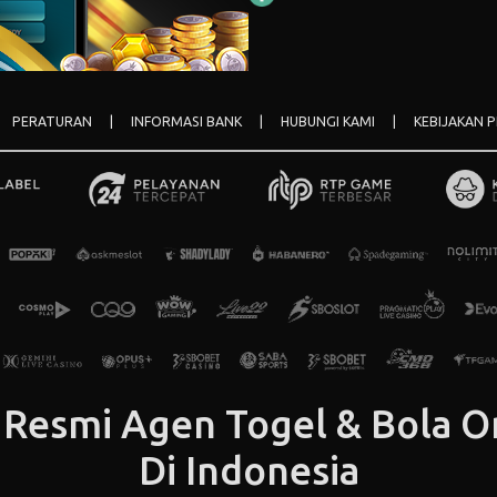
PERATURAN
|
INFORMASI BANK
|
HUBUNGI KAMI
|
KEBIJAKAN P
s of Fortune
Dragon Riches
Emperor Tre
Resmi Agen Togel & Bola O
King-777
VIP Club
Gold Rus
Di Indonesia