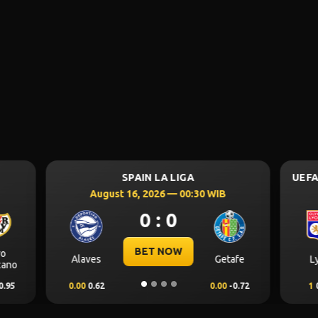
26
8/8/2026
8/8/2026
8/8/2026
8/8/2026
8
TOTOMACAU 23
9141
7/8/2026
ne - Blooming
Journey to the West
Lucky - 88 R
Riches
IERS
UEFA CHAMPIONS LEAGUE QUALIFIERS
UEF
August 12, 2026 — 01:15 WIB
0 : 0
BET NOW
Slovan
bahce
Mjallby
Bodo
Bratislava
.87
0.5
0.83
-0.5
0.99
0.7
ky - 88 Drum
Golden 777
Fa Da Ca