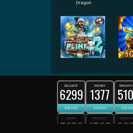
Dragon
Pine of Plinko 2
BULLSEYE
SYDNEY
SINGAP
6299
1377
51
8/8/2026
8/8/2026
8/8/20
QATAR
OREGON 1
OREGON
5256
1535
60
Water Margin
Out