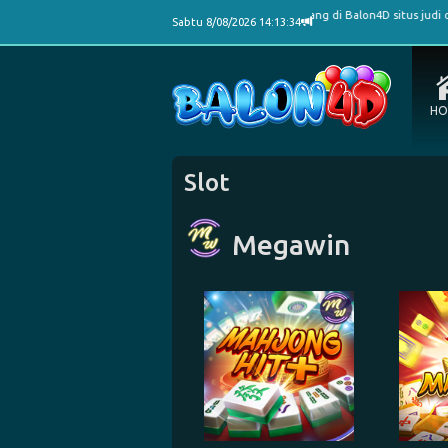
Selamat datang di Balon4D situs judi online t
Sabtu 8/08/2026 14:13:35
HO
Slot
Megawin