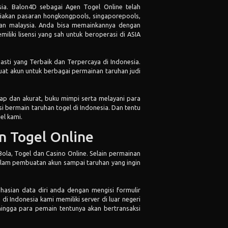
esia. Balon4D sebagai Agen Togel Online telah
diakan pasaran hongkongpools, singaporepools,
 dan malaysia. Anda bisa memainkannya dengan
iliki lisensi yang sah untuk beroperasi di ASIA
asti yang Terbaik dan Terpercaya di Indonesia.
at akun untuk berbagai permainan taruhan judi
kap dan akurat, buku mimpi serta melayani para
ermain taruhan togel di Indonesia. Dan tentu
el kami.
n Togel Online
ola, Togel dan Casino Online. Selain permainan
alam pembuatan akun sampai taruhan yang ingin
asian data diri anda dengan mengisi formulir
 Indonesia kami memiliki server di luar negeri
hingga para pemain tentunya akan bertransaksi