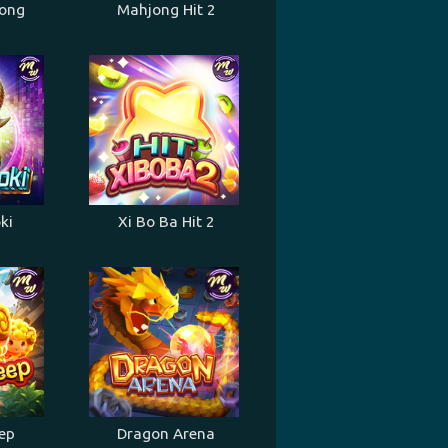
ong
Mahjong Hit 2
ki
Xi Bo Ba Hit 2
ep
Dragon Arena