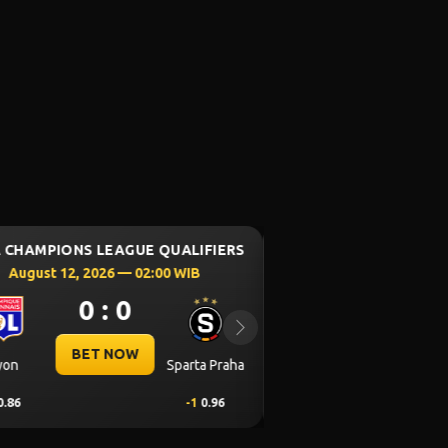
/8/2026
8/8/2026
7/8/2026
iches
Lucky - 88 Treasures
A CHAMPIONS LEAGUE QUALIFIERS
August 11, 2026 — 22:59 WIB
0 : 0
Next
BET NOW
Union Saint-
 Glimt
Gilloise
5
0.88
-0.75
0.94
i
Triple Fish