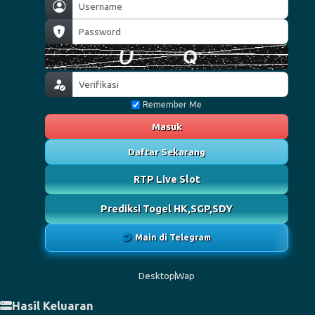
Remember Me
Masuk
Daftar Sekarang
RTP Live Slot
Prediksi Togel HK,SGP,SDY
Main di Telegram
Desktop
Wap
Hasil Keluaran