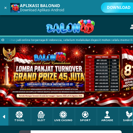
APLIKASI BALON4D
×
DOWNLOAD
Download Aplikasi Android
D situs judi online terpercaya di indonesia, sebelum melakukan deposit mohon selalu memeriksa rek
TOGEL
SLOT
LIVE CASINO
SPORT
ARCADE
SABU