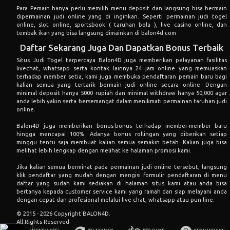
Para Pemain hanya perlu memilih menu deposit dan langsung bisa bermain
dipermainan judi online yang di inginkan. Seperti permainan judi togel
online, slot online, sportsbook ( taruhan bola ), live casino online, dan
tembak ikan yang bisa langsung dimainkan di balon4d.com
Daftar Sekarang Juga Dan Dapatkan Bonus Terbaik
Situs Judi Togel terpercaya Balon4D juga memberikan pelayanan fasilitas
livechat, whatsapp serta kontak lainnya 24 jam online yang memuaskan
terhadap member setia, kami juga membuka pendaftaran pemain baru bagi
kalian semua yang tertarik bermain judi online secara online. Dengan
minimal deposit hanya 5000 rupiah dan minimal withdraw hanya 50,000 agar
anda lebih yakin serta bersemangat dalam menikmati permainan taruhan judi
online.
Balon4D juga memberikan bonus-bonus terhadap member-member baru
hingga mencapai 100%. Adanya bonus rollingan yang diberikan setiap
minggu tentu saja membuat kalian semua semakin betah. Kalian juga bisa
melihat lebih lengkap dengan melihat ke halaman
promosi
kami.
Jika kalian semua berminat pada permainan judi online tersebut, langsung
klik pendaftar yang mudah dengan mengisi formulir pendaftaran di menu
daftar yang sudah kami sediakan di halaman situs kami atau anda bisa
bertanya kepada customer service kami yang ramah dan siap melayani anda
dengan cepat dan profesional melalui live chat, whatsapp atau pun line.
© 2015 - 2026 Copyright BALON4D.
All Rights Reserved.