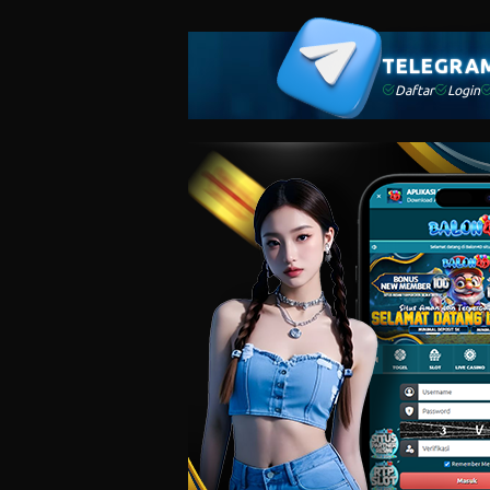
TELEGRA
Daftar
Login
Plinko
Tower