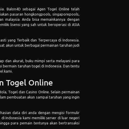
esia. Balon4D sebagai Agen Togel Online telah
diakan pasaran hongkongpools, singaporepools,
 dan malaysia. Anda bisa memainkannya dengan
iliki lisensi yang sah untuk beroperasi di ASIA
asti yang Terbaik dan Terpercaya di Indonesia.
at akun untuk berbagai permainan taruhan judi
ratch
Magic Lamp Bingo
kap dan akurat, buku mimpi serta melayani para
ermain taruhan togel di Indonesia. Dan tentu
el kami.
n Togel Online
ola, Togel dan Casino Online. Selain permainan
alam pembuatan akun sampai taruhan yang ingin
ture
Jackpot Bingo
asian data diri anda dengan mengisi formulir
 Indonesia kami memiliki server di luar negeri
hingga para pemain tentunya akan bertransaksi