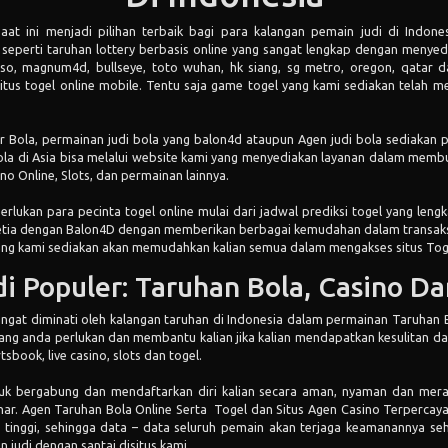
saat ini menjadi pilihan terbaik bagi para kalangan pemain judi di Indon
eperti taruhan lottery berbasis online yang sangat lengkap dengan menye
pcso, magnum4d, bullseye, toto wuhan, hk siang, sg metro, oregon, qatar
itus togel online mobile. Tentu saja game togel yang kami sediakan telah mem
r Bola, permainan judi bola yang balon4d ataupun Agen judi bola sediakan p
ola di Asia bisa melalui website kami yang menyediakan layanan dalam membu
e Gems Scratch
Boxing Extravaganza
Super Ace Sc
ino Online, Slots, dan permainan lainnya.
rlukan para pecinta togel online mulai dari jadwal prediksi togel yang leng
ia dengan Balon4D dengan memberikan berbagai kemudahan dalam transaksi b
f yang kami sediakan akan memudahkan kalian semua dalam mengakses situs Tog
i Populer: Taruhan Bola, Casino Da
ngat diminati oleh kalangan taruhan di Indonesia dalam permainan Taruhan B
yang anda perlukan dan membantu kalian jika kalian mendapatkan kesulitan d
book, live casino, slots dan togel.
rls of Bingo
Go Goal Bingo
Bingo Adven
k bergabung dan mendaftarkan diri kalian secara aman, nyaman dan merah
r. Agen Taruhan Bola Online Serta Togel dan Situs Agen Casino Terpercaya di
 tinggi, sehingga data – data seluruh pemain akan terjaga keamanannya se
judi dengan santai disitus kami.