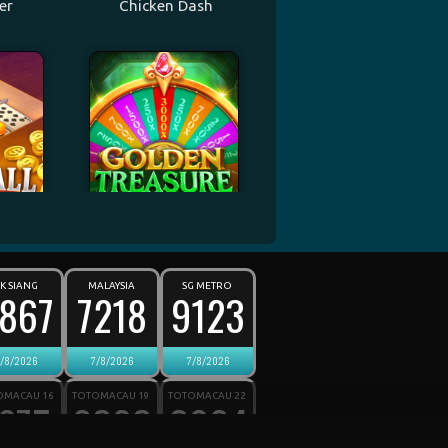
er
Chicken Dash
l
Golden Treasure
K SIANG
MALAYSIA
SG METRO
867
7218
9123
/8/2026
7/8/2026
7/8/2026
OMACAU 16
TOTOMACAU 19
TOTOMACAU 22
875
6303
3064
ck
Color Game Extreme