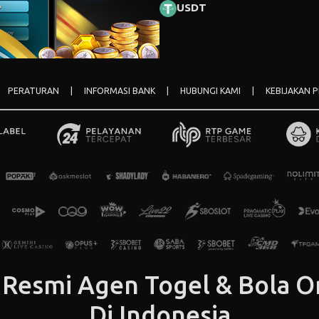
USDT
PERATURAN
|
INFORMASI BANK
|
HUBUNGI KAMI
|
KEBIJAKAN P
Drop - Plinko
Crazy Pusher
Crazy Hunt
Empire
Resmi Agen Togel & Bola O
mey West M
Crazy Hunter
Secret Trea
Di Indonesia