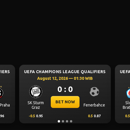
Royale
26
7/8/2026
7/8/2026
7/8/2026
7/8/2026
7
TOTOMACAU 23
1391
6/8/2026
h Touchdown
Penalty Kick
Crash Go
IERS
E-FOOTBALL F24 ELITE CLUB FRIENDLY
E-
August 7, 2026 — 20:00 WIB
0 : 0
BET NOW
Saint-
e-Feyenoord
e-Liverpool
oise
e-Ar
1.00
-1.25
-0.81
1.25
0.57
0.0
 Super Chance
Keno Bonus Number
Crash Bon