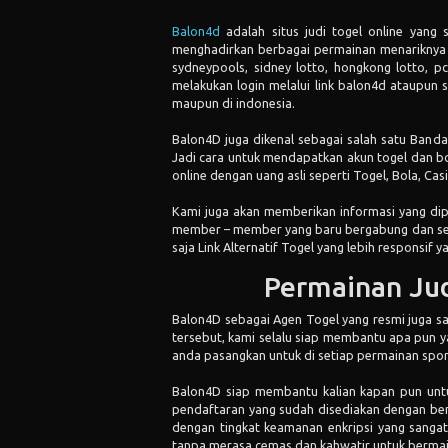
Balon4d
adalah situs judi togel online yang 
menghadirkan berbagai permainan menariknya s
sydneypools, sidney lotto, hongkong lotto, 
melakukan login melalui link balon4d ataupun s
maupun di indonesia.
Balon4D juga dikenal sebagai salah satu Banda
Jadi cara untuk mendapatkan akun togel dan b
Go For Champion
Fortun
online dengan uang asli seperti Togel, Bola, Cas
Kami juga akan memberikan informasi yang dipe
member – member yang baru bergabung dan set
saja Link Alternatif Togel yang lebih responsi
Permainan Jud
Balon4D sebagai Agen Togel yang resmi juga sa
tersebut, kami selalu siap membantu apa pun 
anda pasangkan untuk di setiap permainan sports
Candyland Bingo
Pea
Balon4D siap membantu kalian kapan pun untu
pendaftaran yang sudah disediakan dengan bena
dengan tingkat keamanan enkripsi yang sangat
tanpa merasa cemas dan kahwatir untuk bermain 