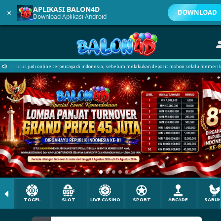
APLIKASI BALON4D
×
DOWNLOAD
Download Aplikasi Android
D situs judi online terpercaya di indonesia, sebelum melakukan deposit mohon selalu memeriksa re
TOGEL
SLOT
LIVE CASINO
SPORT
ARCADE
SABU