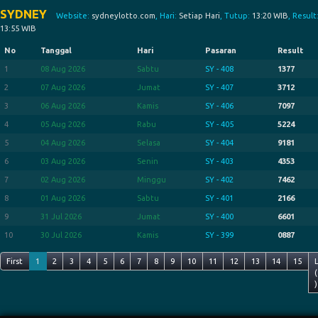
SYDNEY
Website:
sydneylotto.com
, Hari:
Setiap Hari
, Tutup:
13:20 WIB
, Result
13:55 WIB
No
Tanggal
Hari
Pasaran
Result
1
08 Aug 2026
Sabtu
SY - 408
1377
2
07 Aug 2026
Jumat
SY - 407
3712
3
06 Aug 2026
Kamis
SY - 406
7097
4
05 Aug 2026
Rabu
SY - 405
5224
5
04 Aug 2026
Selasa
SY - 404
9181
6
03 Aug 2026
Senin
SY - 403
4353
7
02 Aug 2026
Minggu
SY - 402
7462
8
01 Aug 2026
Sabtu
SY - 401
2166
9
31 Jul 2026
Jumat
SY - 400
6601
10
30 Jul 2026
Kamis
SY - 399
0887
First
1
2
3
4
5
6
7
8
9
10
11
12
13
14
15
(
)