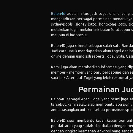
Balon4d
adalah situs judi togel online yang 
menghadirkan berbagai permainan menariknya s
sydneypools, sidney lotto, hongkong lotto, 
melakukan login melalui link balon4d ataupun s
maupun di indonesia.
Balon4D juga dikenal sebagai salah satu Banda
Jadi cara untuk mendapatkan akun togel dan b
online dengan uang asli seperti Togel, Bola, Cas
Kami juga akan memberikan informasi yang dipe
member – member yang baru bergabung dan set
saja Link Alternatif Togel yang lebih responsi
Permainan Jud
Balon4D sebagai Agen Togel yang resmi juga sa
tersebut, kami selalu siap membantu apa pun 
anda pasangkan untuk di setiap permainan sports
Balon4D siap membantu kalian kapan pun untu
pendaftaran yang sudah disediakan dengan bena
dengan tingkat keamanan enkripsi yang sangat