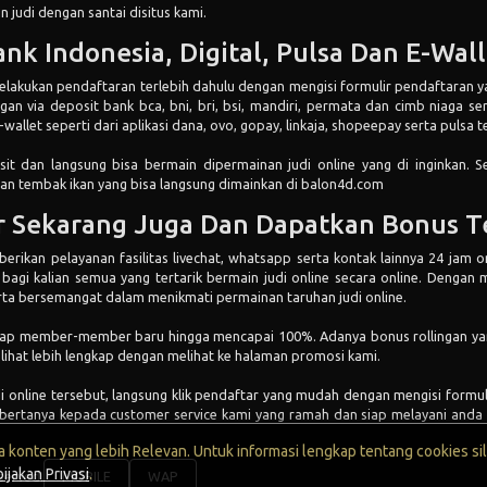
judi dengan santai disitus kami.
nk Indonesia, Digital, Pulsa Dan E-Wal
elakukan pendaftaran terlebih dahulu dengan mengisi formulir pendaftaran ya
n via deposit bank bca, bni, bri, bsi, mandiri, permata dan cimb niaga se
wallet seperti dari aplikasi dana, ovo, gopay, linkaja, shopeepay serta pulsa t
 dan langsung bisa bermain dipermainan judi online yang di inginkan. Sepe
, dan tembak ikan yang bisa langsung dimainkan di balon4d.com
r Sekarang Juga Dan Dapatkan Bonus T
berikan pelayanan fasilitas livechat, whatsapp serta kontak lainnya 24 jam
gi kalian semua yang tertarik bermain judi online secara online. Dengan 
erta bersemangat dalam menikmati permainan taruhan judi online.
p member-member baru hingga mencapai 100%. Adanya bonus rollingan yan
elihat lebih lengkap dengan melihat ke halaman
promosi
kami.
i online tersebut, langsung klik pendaftar yang mudah dengan mengisi formu
 bertanya kepada customer service kami yang ramah dan siap melayani anda d
 konten yang lebih Relevan. Untuk informasi lengkap tentang cookies sil
ijakan Privasi
.
eserved.
MOBILE
WAP