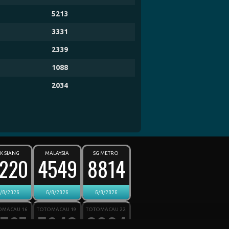
5213
3331
2339
1088
2034
K SIANG
MALAYSIA
SG METRO
220
4549
8814
/8/2026
6/8/2026
6/8/2026
OMACAU 16
TOTOMACAU 19
TOTOMACAU 22
597
5843
3064