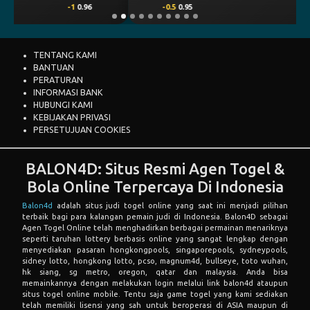
-0.5
0.95
0.5
0.87
TENTANG KAMI
BANTUAN
PERATURAN
INFORMASI BANK
HUBUNGI KAMI
KEBIJAKAN PRIVASI
PERSETUJUAN COOKIES
BALON4D: Situs Resmi Agen Togel &
Bola Online Terpercaya Di Indonesia
Balon4d
adalah situs judi togel online yang saat ini menjadi pilihan
terbaik bagi para kalangan pemain judi di Indonesia. Balon4D sebagai
Agen Togel Online telah menghadirkan berbagai permainan menariknya
seperti taruhan lottery berbasis online yang sangat lengkap dengan
menyediakan pasaran hongkongpools, singaporepools, sydneypools,
sidney lotto, hongkong lotto, pcso, magnum4d, bullseye, toto wuhan,
hk siang, sg metro, oregon, qatar dan malaysia. Anda bisa
memainkannya dengan melakukan login melalui link balon4d ataupun
situs togel online mobile. Tentu saja game togel yang kami sediakan