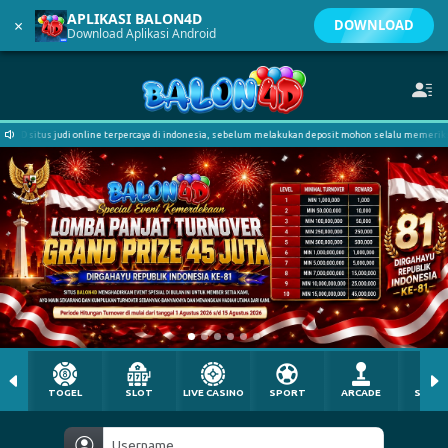
APLIKASI BALON4D
×
DOWNLOAD
Download Aplikasi Android
 situs judi online terpercaya di indonesia, sebelum melakukan deposit mohon selalu memeriksa reke
TOGEL
SLOT
LIVE CASINO
SPORT
ARCADE
SABU