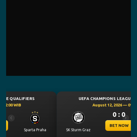
UEFA CHAMPIONS LEAGUE QUALIFIERS
August 12, 2026 — 01:30 WIB
0 : 0
Previous
Next
BET NOW
SK Sturm Graz
Fenerbahce