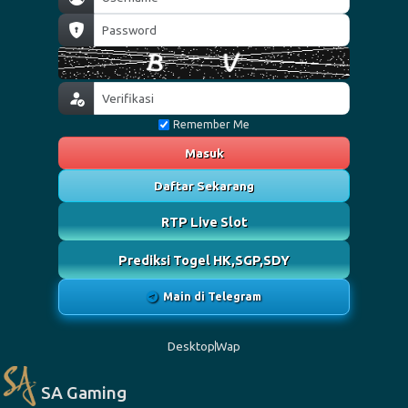
Remember Me
Masuk
Daftar Sekarang
RTP Live Slot
Prediksi Togel HK,SGP,SDY
Main di Telegram
Desktop
Wap
SA Gaming