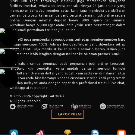
Situs Judi Togel terpercaya Balon4D juga memberikan pelayanan
fasilitas livechat, whatsapp serta kontak lainnya 24 jam online yang
memuaskan terhadap member setia, kami juga membuka pendaftaran
pemain baru bagi kalian semua yang tertarik bermain judi online secara
online. Dengan minimal deposit hanya 5000 rupiah dan minimal
withdraw hanya 50,000 agar anda lebih yakin serta bersemangat dalam
menikmati permainan taruhan judi online.
Balon4D juga memberikan bonus-bonus terhadap member-member baru
hingga mencapai 100%. Adanya bonus rollingan yang diberikan setiap
minggu tentu saja membuat kalian semua semakin betah. Kalian juga
bisa melihat lebih lengkap dengan melihat ke halaman
promosi
kami.
Jika kalian semua berminat pada permainan judi online tersebut,
langsung klik pendaftar yang mudah dengan mengisi formulir
pendaftaran di menu daftar yang sudah kami sediakan di halaman situs
kami atau anda bisa bertanya kepada customer service kami yang ramah
dan siap melayani anda dengan cepat dan profesional melalui live chat,
whatsapp atau pun line.
© 2015 - 2026 Copyright BALON4D.
All Rights Reserved.
LAPOR PUSAT