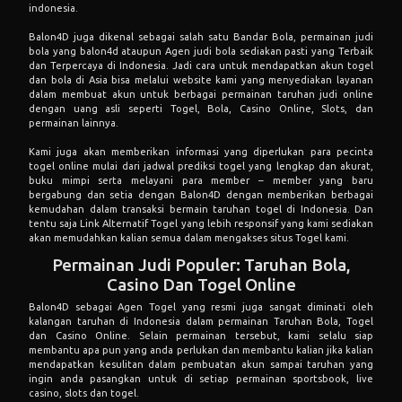
telah memiliki lisensi yang sah untuk beroperasi di ASIA maupun di
indonesia.
Balon4D juga dikenal sebagai salah satu Bandar Bola, permainan judi
bola yang balon4d ataupun Agen judi bola sediakan pasti yang Terbaik
dan Terpercaya di Indonesia. Jadi cara untuk mendapatkan akun togel
dan bola di Asia bisa melalui website kami yang menyediakan layanan
dalam membuat akun untuk berbagai permainan taruhan judi online
dengan uang asli seperti Togel, Bola, Casino Online, Slots, dan
permainan lainnya.
Kami juga akan memberikan informasi yang diperlukan para pecinta
togel online mulai dari jadwal prediksi togel yang lengkap dan akurat,
buku mimpi serta melayani para member – member yang baru
bergabung dan setia dengan Balon4D dengan memberikan berbagai
kemudahan dalam transaksi bermain taruhan togel di Indonesia. Dan
tentu saja Link Alternatif Togel yang lebih responsif yang kami sediakan
akan memudahkan kalian semua dalam mengakses situs Togel kami.
Permainan Judi Populer: Taruhan Bola,
Casino Dan Togel Online
Balon4D sebagai Agen Togel yang resmi juga sangat diminati oleh
kalangan taruhan di Indonesia dalam permainan Taruhan Bola, Togel
dan Casino Online. Selain permainan tersebut, kami selalu siap
membantu apa pun yang anda perlukan dan membantu kalian jika kalian
mendapatkan kesulitan dalam pembuatan akun sampai taruhan yang
ingin anda pasangkan untuk di setiap permainan sportsbook, live
casino, slots dan togel.