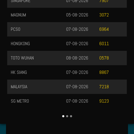
07-08-2026
OREGON 2
7907
05-08-2026
OREGON 3
3072
07-08-2026
OREGON 4
6964
07-08-2026
TOTOMACAU 00
6011
08-08-2026
TOTOMACAU 13
0578
07-08-2026
TOTOMACAU 16
8867
07-08-2026
TOTOMACAU 19
7218
07-08-2026
TOTOMACAU 22
9123