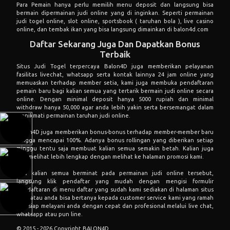
Para Pemain hanya perlu memilih menu deposit dan langsung bisa
bermain dipermainan judi online yang di inginkan. Seperti permainan
judi togel online, slot online, sportsbook ( taruhan bola ), live casino
online, dan tembak ikan yang bisa langsung dimainkan di balon4d.com
Daftar Sekarang Juga Dan Dapatkan Bonus
Terbaik
Situs Judi Togel terpercaya Balon4D juga memberikan pelayanan
fasilitas livechat, whatsapp serta kontak lainnya 24 jam online yang
memuaskan terhadap member setia, kami juga membuka pendaftaran
pemain baru bagi kalian semua yang tertarik bermain judi online secara
online. Dengan minimal deposit hanya 5000 rupiah dan minimal
withdraw hanya 50,000 agar anda lebih yakin serta bersemangat dalam
menikmati permainan taruhan judi online.
Balon4D juga memberikan bonus-bonus terhadap member-member baru
hingga mencapai 100%. Adanya bonus rollingan yang diberikan setiap
minggu tentu saja membuat kalian semua semakin betah. Kalian juga
bisa melihat lebih lengkap dengan melihat ke halaman
promosi
kami.
Jika kalian semua berminat pada permainan judi online tersebut,
langsung klik pendaftar yang mudah dengan mengisi formulir
pendaftaran di menu daftar yang sudah kami sediakan di halaman situs
kami atau anda bisa bertanya kepada customer service kami yang ramah
dan siap melayani anda dengan cepat dan profesional melalui live chat,
whatsapp atau pun line.