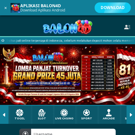
APLIKASI BALON4D
×
DOWNLOAD
Download Aplikasi Android
 situs judi online terpercaya di indonesia, sebelum melakukan deposit mohon selalu memeriksa reke
TOGEL
SLOT
LIVE CASINO
SPORT
ARCADE
SABU