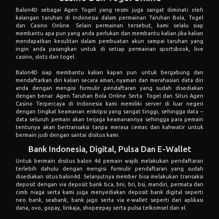
Casino Dan Togel Online
Balon4D sebagai Agen Togel yang resmi juga sangat diminati oleh
kalangan taruhan di Indonesia dalam permainan Taruhan Bola, Togel
dan Casino Online. Selain permainan tersebut, kami selalu siap
membantu apa pun yang anda perlukan dan membantu kalian jika kalian
mendapatkan kesulitan dalam pembuatan akun sampai taruhan yang
ingin anda pasangkan untuk di setiap permainan sportsbook, live
casino, slots dan togel.
Balon4D siap membantu kalian kapan pun untuk bergabung dan
mendaftarkan diri kalian secara aman, nyaman dan merahasian data diri
anda dengan mengisi formulir pendaftaran yang sudah disediakan
dengan benar. Agen Taruhan Bola Online Serta Togel dan Situs Agen
Casino Terpercaya di Indonesia kami memiliki server di luar negeri
dengan tingkat keamanan enkripsi yang sangat tinggi, sehingga data –
data seluruh pemain akan terjaga keamanannya sehingga para pemain
tentunya akan bertransaksi tanpa merasa cemas dan kahwatir untuk
bermain judi dengan santai disitus kami.
Bank Indonesia, Digital, Pulsa Dan E-Wallet
Untuk bermain disitus balon 4d pemain wajib melakukan pendaftaran
terlebih dahulu dengan mengisi formulir pendaftaran yang sudah
disediakan situs balon4d. Selanjutnya member bisa melakukan transaksi
deposit dengan via deposit bank bca, bni, bri, bsi, mandiri, permata dan
cimb niaga serta kami juga menyediakan deposit bank digital seperti
neo bank, seabank, bank jago serta via e-wallet seperti dari aplikasi
dana, ovo, gopay, linkaja, shopeepay serta pulsa telkomsel dan xl.