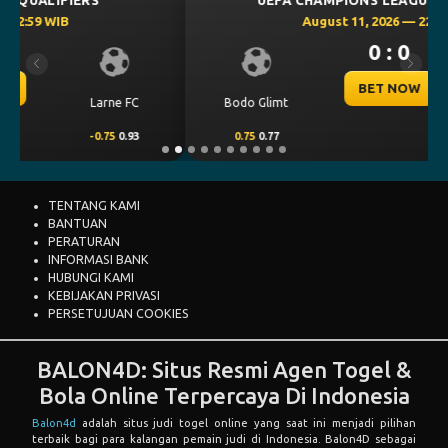
UEFA CHAMPIONS LEAGUE QUALIFIERS
August 11, 2026 — 22:59 WIB
0 : 0
Previous
Next
BET NOW
Bodo Glimt
Union Saint-Gilloise
0.75
0.77
-0.75
-0.95
TENTANG KAMI
BANTUAN
PERATURAN
INFORMASI BANK
HUBUNGI KAMI
KEBIJAKAN PRIVASI
PERSETUJUAN COOKIES
BALON4D: Situs Resmi Agen Togel &
Bola Online Terpercaya Di Indonesia
Balon4d
adalah situs judi togel online yang saat ini menjadi pilihan
terbaik bagi para kalangan pemain judi di Indonesia. Balon4D sebagai