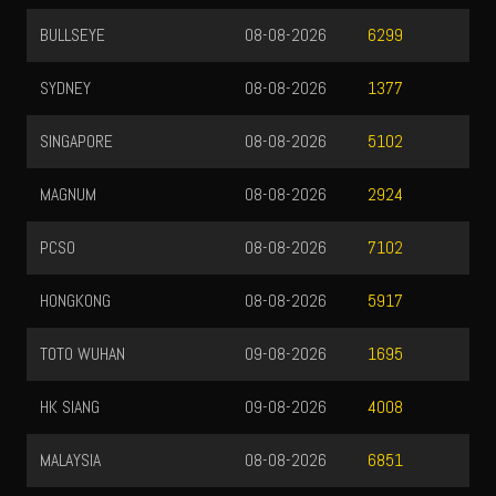
08-08-2026
QATAR
6299
08-08-2026
OREGON 1
1377
08-08-2026
OREGON 2
5102
08-08-2026
OREGON 3
2924
08-08-2026
OREGON 4
7102
08-08-2026
TOTOMACAU 00
5917
09-08-2026
TOTOMACAU 13
1695
09-08-2026
TOTOMACAU 16
4008
08-08-2026
TOTOMACAU 19
6851