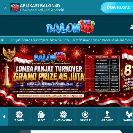
APLIKASI BALON4D
×
DOWNLOAD
Download Aplikasi Android
D situs judi online terpercaya di indonesia, sebelum melakukan deposit mohon selalu memeriksa rek
TOGEL
SLOT
LIVE CASINO
SPORT
ARCADE
SABU