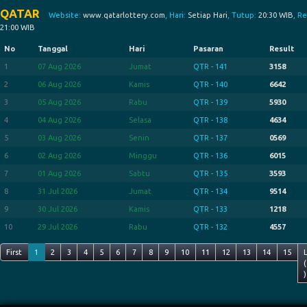
QATAR
Website:
www.qatarlottery.com
, Hari:
Setiap Hari
, Tutup:
20:30 WIB
, Re
21:00 WIB
No
Tanggal
Hari
Pasaran
Result
1
07 Aug 2026
Jumat
QTR - 141
3158
2
06 Aug 2026
Kamis
QTR - 140
6642
3
05 Aug 2026
Rabu
QTR - 139
5930
4
04 Aug 2026
Selasa
QTR - 138
4634
5
03 Aug 2026
Senin
QTR - 137
0569
6
02 Aug 2026
Minggu
QTR - 136
6015
7
01 Aug 2026
Sabtu
QTR - 135
3593
8
31 Jul 2026
Jumat
QTR - 134
9514
9
30 Jul 2026
Kamis
QTR - 133
1218
10
29 Jul 2026
Rabu
QTR - 132
4557
First
1
2
3
4
5
6
7
8
9
10
11
12
13
14
15
(
)