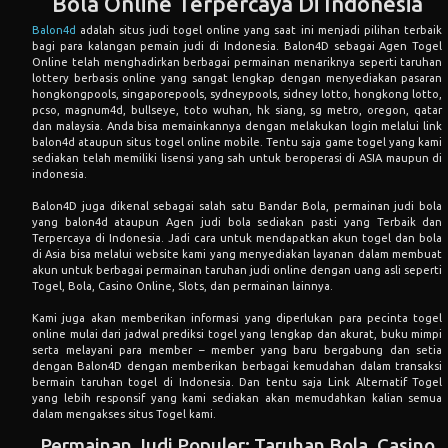
Bola Online Terpercaya Di Indonesia
Balon4d
adalah situs judi togel online yang saat ini menjadi pilihan terbaik
bagi para kalangan pemain judi di Indonesia. Balon4D sebagai Agen Togel
Online telah menghadirkan berbagai permainan menariknya seperti taruhan
lottery berbasis online yang sangat lengkap dengan menyediakan pasaran
hongkongpools, singaporepools, sydneypools, sidney lotto, hongkong lotto,
pcso, magnum4d, bullseye, toto wuhan, hk siang, sg metro, oregon, qatar
dan malaysia. Anda bisa memainkannya dengan melakukan login melalui link
balon4d ataupun situs togel online mobile. Tentu saja game togel yang kami
sediakan telah memiliki lisensi yang sah untuk beroperasi di ASIA maupun di
indonesia.
Balon4D juga dikenal sebagai salah satu Bandar Bola, permainan judi bola
yang balon4d ataupun Agen judi bola sediakan pasti yang Terbaik dan
Terpercaya di Indonesia. Jadi cara untuk mendapatkan akun togel dan bola
di Asia bisa melalui website kami yang menyediakan layanan dalam membuat
akun untuk berbagai permainan taruhan judi online dengan uang asli seperti
Togel, Bola, Casino Online, Slots, dan permainan lainnya.
Kami juga akan memberikan informasi yang diperlukan para pecinta togel
online mulai dari jadwal prediksi togel yang lengkap dan akurat, buku mimpi
serta melayani para member – member yang baru bergabung dan setia
dengan Balon4D dengan memberikan berbagai kemudahan dalam transaksi
bermain taruhan togel di Indonesia. Dan tentu saja Link Alternatif Togel
yang lebih responsif yang kami sediakan akan memudahkan kalian semua
dalam mengakses situs Togel kami.