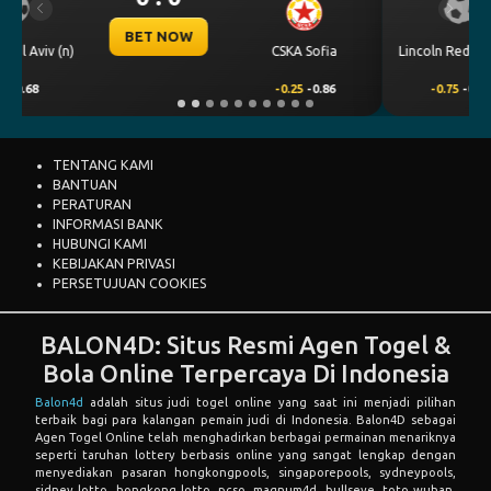
0 : 0
Previous
Next
BET NOW
Lincoln Red Imps (n)
Omonia Nicosia
-0.75
-0.90
0.75
0.68
TENTANG KAMI
BANTUAN
PERATURAN
INFORMASI BANK
HUBUNGI KAMI
KEBIJAKAN PRIVASI
PERSETUJUAN COOKIES
BALON4D: Situs Resmi Agen Togel &
Bola Online Terpercaya Di Indonesia
Balon4d
adalah situs judi togel online yang saat ini menjadi pilihan
terbaik bagi para kalangan pemain judi di Indonesia. Balon4D sebagai
Agen Togel Online telah menghadirkan berbagai permainan menariknya
seperti taruhan lottery berbasis online yang sangat lengkap dengan
menyediakan pasaran hongkongpools, singaporepools, sydneypools,