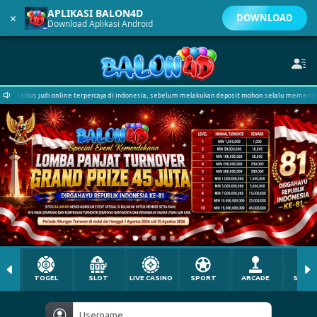
APLIKASI BALON4D
×
DOWNLOAD
Download Aplikasi Android
D situs judi online terpercaya di indonesia, sebelum melakukan deposit mohon selalu memeriksa rek
TOGEL
SLOT
LIVE CASINO
SPORT
ARCADE
SABU