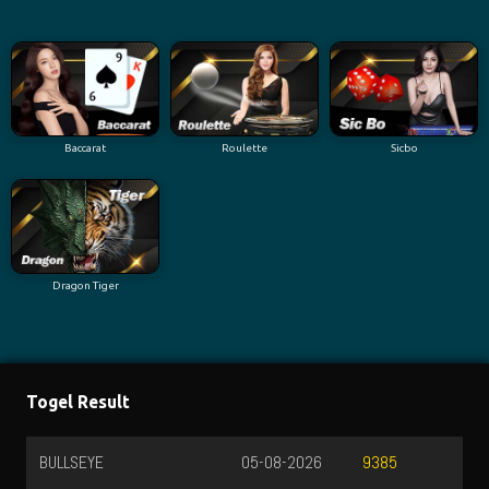
Baccarat
Roulette
Sicbo
Dragon Tiger
Togel Result
BULLSEYE
05-08-2026
Q
9385