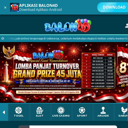
APLIKASI BALON4D
×
DOWNLOAD
Download Aplikasi Android
D situs judi online terpercaya di indonesia, sebelum melakukan deposit mohon selalu memeriksa rek
TOGEL
SLOT
LIVE CASINO
SPORT
ARCADE
SABU