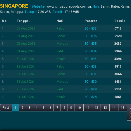
SINGAPORE
Website:
www.singaporepools.com.sg
, Hari:
Senin, Rabu, Kamis,
Sabtu, Minggu
, Tutup:
17:20 WIB
, Result:
17:45 WIB
No
Tanggal
Hari
Pasaran
Result
1
05 Aug 2026
Rabu
SG - 837
0715
2
03 Aug 2026
Senin
SG - 836
9120
3
02 Aug 2026
Minggu
SG - 835
3052
4
01 Aug 2026
Sabtu
SG - 834
5964
5
30 Jul 2026
Kamis
SG - 833
3396
6
29 Jul 2026
Rabu
SG - 832
8813
7
27 Jul 2026
Senin
SG - 831
3064
8
26 Jul 2026
Minggu
SG - 830
6431
9
25 Jul 2026
Sabtu
SG - 829
5131
10
23 Jul 2026
Kamis
SG - 828
8863
First
1
2
3
4
5
6
7
8
9
10
11
12
13
14
15
(
)