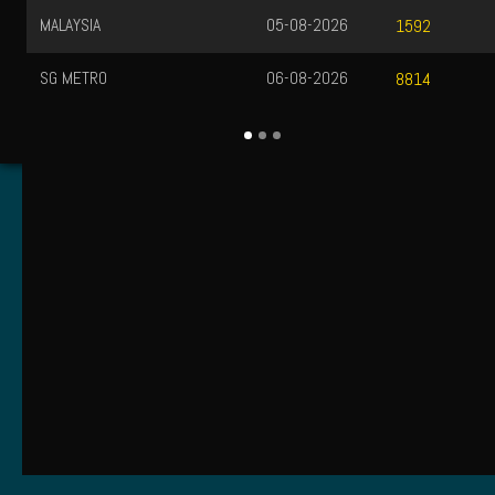
MALAYSIA
05-08-2026
1592
SG METRO
06-08-2026
8814